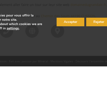
lement aller faire un tour sur leur site web
domainedugrandair.fr
ies pour vous offrir la
 visiter leur domaine au
Chemin des Sauts
44190 CLISSON
.
 notre site.
Accepter
Rejeter
about which cookies we are
ff in
settings
.
isson - Fait avec passion par
Mineral
-
Mentions légales
-
Découvrir l'ensemble d