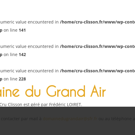
numeric value encountered in
/home/cru-clisson.fr/www/wp-conte
p
on line
141
numeric value encountered in
/home/cru-clisson.fr/www/wp-conte
p
on line
142
numeric value encountered in
/home/cru-clisson.fr/www/wp-conte
p
on line
228
ine du Grand Air
ru Clisson est géré par
Frédéric LOIRET
.
 contacter par mail à
domainedugrandair@sfr.fr
ou au téléphone 