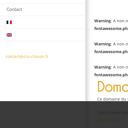
Contact
Warning
: A non-
fontawesome.ph
Warning
: A non-
fontawesome.ph
contact@cru-clisson.fr
Warning
: A non-
fontawesome.ph
Doma
Ce domaine du C
Vous pouvez les
0663076202
.