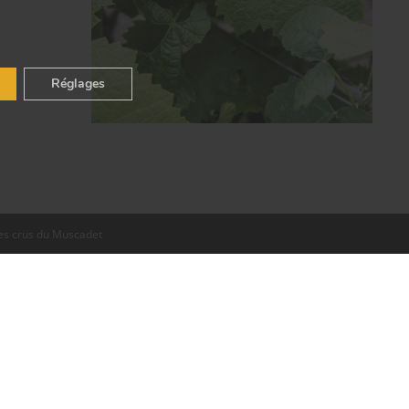
.
Réglages
es crus du Muscadet